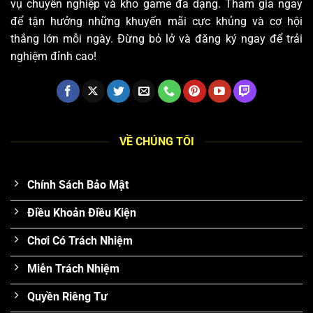
vụ chuyên nghiệp và kho game đa dạng. Tham gia ngay
để tận hưởng những khuyến mãi cực khủng và cơ hội
thắng lớn mỗi ngày. Đừng bỏ lở và đăng ký ngay để trải
nghiệm đỉnh cao!
VỀ CHÚNG TÔI
Chính Sách Bảo Mật
Điều Khoản Điều Kiện
Chơi Có Trách Nhiệm
Miễn Trách Nhiệm
Quyền Riêng Tư