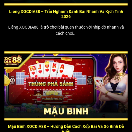
Liêng XOCDIA88 – Trải Nghiệm Đánh Bài Nhanh Và Kịch Tính
2026
Liêng XOCDIA88 là trò chơi bài quen thuộc với nhịp độ nhanh và
cách chơi...
Mậu Binh XOCDIA88 – Hướng Dẫn Cách Xếp Bài Và So Binh Dễ
Hiểu