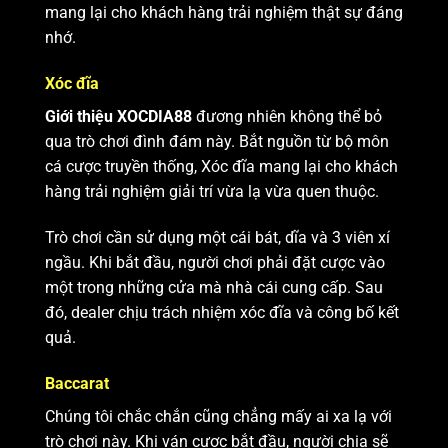
mang lại cho khách hàng trải nghiệm thật sự đáng
nhớ.
Xóc đĩa
Giới thiệu XOCDIA88
đương nhiên không thể bỏ
qua trò chơi đình đám này. Bắt nguồn từ bộ môn
cá cược truyền thống, Xóc đĩa mang lại cho khách
hàng trải nghiệm giải trí vừa lạ vừa quen thuộc.
Trò chơi cần sử dụng một cái bát, dĩa và 3 viên xí
ngầu. Khi bắt đầu, người chơi phải đặt cược vào
một trong những cửa mà nhà cái cung cấp. Sau
đó, dealer chịu trách nhiệm xóc đĩa và công bố kết
quả.
Baccarat
Chúng tôi chắc chắn cũng chẳng mấy ai xa lạ với
trò chơi này. Khi ván cược bắt đầu, người chia sẽ