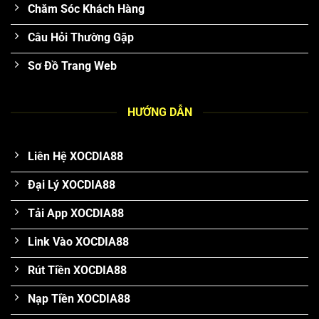
Chăm Sóc Khách Hàng
Câu Hỏi Thường Gặp
Sơ Đồ Trang Web
HƯỚNG DẪN
Liên Hệ XOCDIA88
Đại Lý XOCDIA88
Tải App XOCDIA88
Link Vào XOCDIA88
Rút Tiền XOCDIA88
Nạp Tiền XOCDIA88