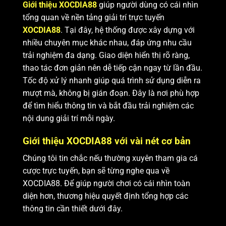
Giới thiệu XOCDIA88
giúp người dùng có cái nhìn
tổng quan về nền tảng giải trí trực tuyến
XOCDIA88
. Tại đây, hệ thống được xây dựng với
nhiều chuyên mục khác nhau, đáp ứng nhu cầu
trải nghiệm đa dạng. Giao diện hiển thị rõ ràng,
thao tác đơn giản nên dễ tiếp cận ngay từ lần đầu.
Tốc độ xử lý nhanh giúp quá trình sử dụng diễn ra
mượt mà, không bị gián đoạn. Đây là nơi phù hợp
để tìm hiểu thông tin và bắt đầu trải nghiệm các
nội dung giải trí mỗi ngày.
Giới thiệu XOCDIA88 với vài nét cơ bản
Chúng tôi tin chắc nếu thường xuyên tham gia cá
cược trực tuyến, bạn sẽ từng nghe qua về
XOCDIA88. Để giúp người chơi có cái nhìn toàn
diện hơn, thương hiệu quyết định tổng hợp các
thông tin cần thiết dưới đây.