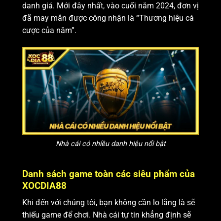
danh giá. Mới đây nhất, vào cuối năm 2024, đơn vị
đã may mắn được công nhận là “Thương hiệu cá
cược của năm”.
Nhà cái có nhiều danh hiệu nổi bật
Danh sách game toàn các siêu phẩm của
XOCDIA88
Khi đến với chúng tôi, bạn không cần lo lắng là sẽ
thiếu game để chơi. Nhà cái tự tin khẳng định sẽ