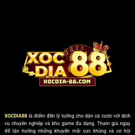
XOCDIA88
là điểm đến lý tưởng cho dân cá cược với dịch
vụ chuyên nghiệp và kho game đa dạng. Tham gia ngay
để tận hưởng những khuyến mãi cực khủng và cơ hội