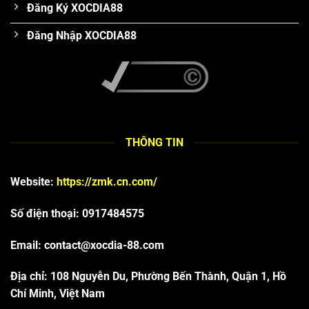
Đăng Ký XOCDIA88
Đăng Nhập XOCDIA88
THÔNG TIN
Website:
https://zmk.cn.com/
Số điện thoại: 0917484575
Email:
contact@xocdia-88.com
Địa chỉ: 108 Nguyễn Du, Phường Bến Thành, Quận 1, Hồ
Chí Minh, Việt Nam